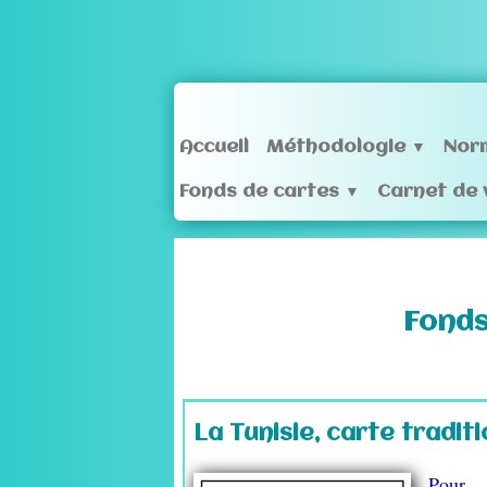
Accueil
Méthodologie
Nor
▼
Fonds de cartes
Carnet de
▼
Fonds
La Tunisie, carte traditio
Pour 