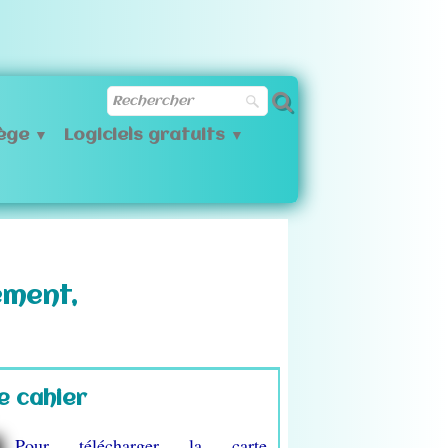
lège
Logiciels gratuits
▼
▼
ement,
e cahier
Pour télécharger la carte