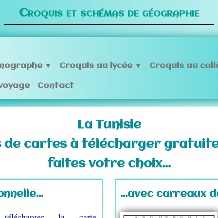
Croquis et schémas de géographie
mographe
Croquis au lycée
Croquis au col
▼
▼
 voyage
Contact
La Tunisie
 de cartes à télécharger gratuit
faites votre choix...
nnelle...
...avec carreaux d
télécharger la carte