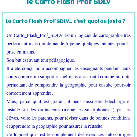
le Carto Flash Prof SDLV
Croquis au lycée
▼
Le Carto Flash Prof SDLV... c'est quoi au juste ?
Croquis au collège
▼
Un Carto_Flash_Prof_SDLV est un logiciel de cartographie très
Logiciels gratuits
▼
performant mais qui demande à peine quelques minutes pour la
prise en mains.
Fonds de cartes
▼
Son but est avant tout pédagogique.
Il a été conçu pour accompagner les enseignants pendant leurs
Carnet de voyage
cours comme un support visuel mais aussi outil comme un outil
Contact
permettant de comprendre la géographie pour ensuite pourvoir
correctement apprendre.
Mais, parce qu'il est gratuit, il peut aussi être téléchargé et
installé sur les ordinateurs (même les smartphones...) par les
élèves, voire les parents, pour réviser dans de bonnes conditions
et apprendre la géographie pour assurer la réussite.
Ce logiciel qui est le complément des exercices auto-corrigés