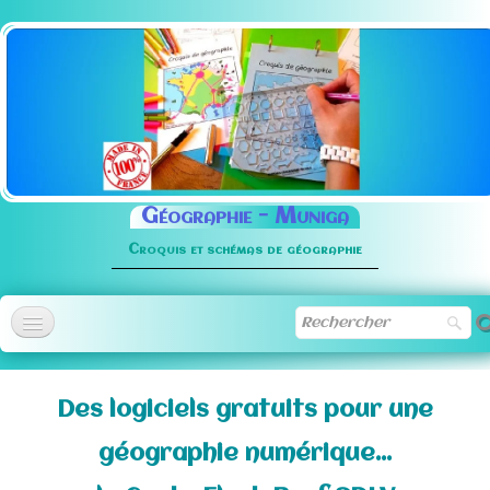
Géographie -
Muniga
Croquis et schémas de géographie
Accueil
Des logiciels gratuits pour une
Méthodologie
▼
géographie numérique...
Normographe
▼