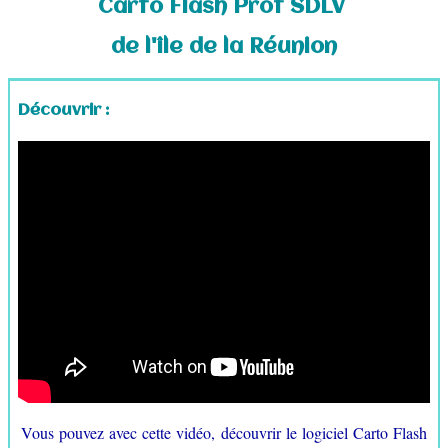
Carto Flash Prof SDLV
Croquis au lycée
▼
de l'île de la Réunion
Croquis au collège
▼
Découvrir :
Logiciels gratuits
▼
Fonds de cartes
▼
Carnet de voyage
Contact
Vous pouvez avec cette vidéo, découvrir le logiciel Carto Flash