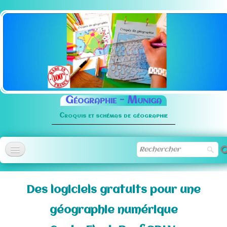
Géographie -
Muniga
Croquis et schémas de géographie
Accueil
Des logiciels gratuits pour une
Méthodologie
▼
géographie numérique
Normographe
▼