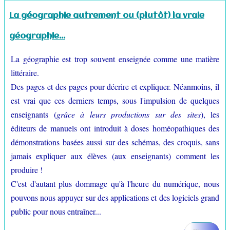
Croquis au lycée
▼
La géographie autrement ou (plutôt) la vraie
géographie...
Croquis au collège
▼
La géographie est trop souvent enseignée comme une matière
Logiciels gratuits
▼
littéraire.
Des pages et des pages pour décrire et expliquer. Néanmoins, il
Fonds de cartes
▼
est vrai que ces derniers temps, sous l'impulsion de quelques
enseignants (
grâce à leurs productions sur des sites
), les
Carnet de voyage
éditeurs de manuels ont introduit à doses homéopathiques des
Contact
démonstrations basées aussi sur des schémas, des croquis, sans
jamais expliquer aux élèves (aux enseignants) comment les
produire !
C'est d'autant plus dommage qu'à l'heure du numérique, nous
pouvons nous appuyer sur des applications et des logiciels grand
public pour nous entraîner...