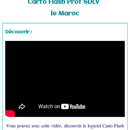
Carto Flash Prof SDLV
Croquis au lycée
▼
le Maroc
Croquis au collège
▼
Découvrir :
Logiciels gratuits
▼
Fonds de cartes
▼
Carnet de voyage
Contact
Vous pouvez avec cette vidéo, découvrir le logiciel Carto Flash