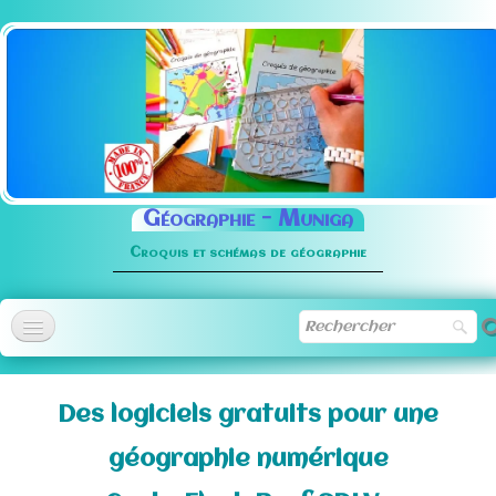
Géographie -
Muniga
Croquis et schémas de géographie
Accueil
Des logiciels gratuits pour une
Méthodologie
▼
géographie numérique
Normographe
▼